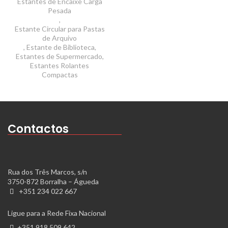
Estantes de Encaixe Carga
Pesada
,
Estante Circular para Pastas
de Arquivo
,
Estante de Biblioteca
,
Estantes de Supermercado
,
Estantes Rolantes
Compactas
Contactos
Rua dos Três Marcos, s/n
3750-872 Borralha – Águeda
+351 234 022 667
Ligue para a Rede Fixa Nacional
+351 918 509 642