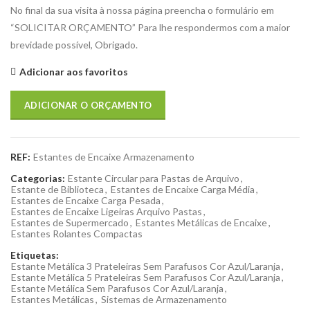
No final da sua visita à nossa página preencha o formulário em
“SOLICITAR ORÇAMENTO” Para lhe respondermos com a maior
brevidade possível, Obrigado.
Adicionar aos favoritos
ADICIONAR O ORÇAMENTO
REF:
Estantes de Encaixe Armazenamento
Categorias:
Estante Circular para Pastas de Arquivo
,
Estante de Biblioteca
,
Estantes de Encaixe Carga Média
,
Estantes de Encaixe Carga Pesada
,
Estantes de Encaixe Ligeiras Arquivo Pastas
,
Estantes de Supermercado
,
Estantes Metálicas de Encaixe
,
Estantes Rolantes Compactas
Etiquetas:
Estante Metálica 3 Prateleiras Sem Parafusos Cor Azul/Laranja
,
Estante Metálica 5 Prateleiras Sem Parafusos Cor Azul/Laranja
,
Estante Metálica Sem Parafusos Cor Azul/Laranja
,
Estantes Metálicas
,
Sistemas de Armazenamento