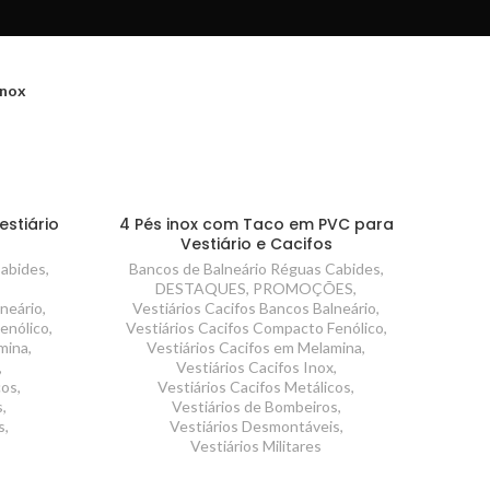
Inox
estiário
4 Pés inox com Taco em PVC para
Vestiário e Cacifos
Cabides
,
Bancos de Balneário Réguas Cabides
,
DESTAQUES
,
PROMOÇÕES
,
lneário
,
Vestiários Cacifos Bancos Balneário
,
enólico
,
Vestiários Cacifos Compacto Fenólico
,
mina
,
Vestiários Cacifos em Melamina
,
,
Vestiários Cacifos Inox
,
cos
,
Vestiários Cacifos Metálicos
,
s
,
Vestiários de Bombeiros
,
s
,
Vestiários Desmontáveis
,
Vestiários Militares