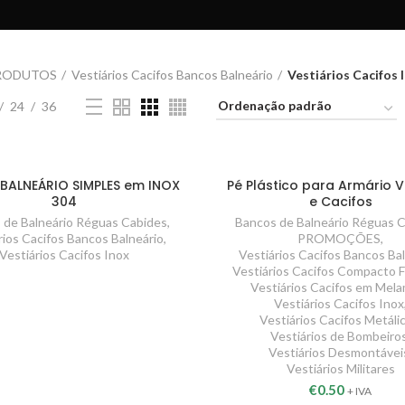
RODUTOS
Vestiários Cacifos Bancos Balneário
Vestiários Cacifos 
24
36
BALNEÁRIO SIMPLES em INOX
Pé Plástico para Armário V
304
e Cacifos
 de Balneário Réguas Cabides
,
Bancos de Balneário Réguas 
rios Cacifos Bancos Balneário
,
PROMOÇÕES
,
Vestiários Cacifos Inox
Vestiários Cacifos Bancos Ba
Vestiários Cacifos Compacto F
Vestiários Cacifos em Mela
Vestiários Cacifos Inox
Vestiários Cacifos Metáli
Vestiários de Bombeiro
Vestiários Desmontávei
Vestiários Militares
€
0.50
+ IVA