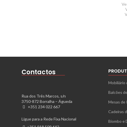
Ve
V
Contactos
PRODUT
Mobiliário 
Balcões d
Rua dos Três Marcos, s/n
3750-872 Borralha – Águeda
Mesas de 
+351 234 022 667
Cadeiras d
Ligue para a Rede Fixa Nacional
Biombo e D
+351 918 509 642