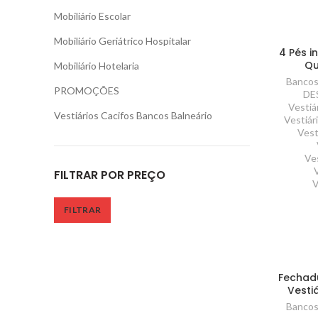
Mobiliário Escolar
Mobiliário Geriátrico Hospitalar
4 Pés 
Qu
Mobiliário Hotelaria
Bancos
PROMOÇÕES
DE
Vestiá
Vestiários Cacifos Bancos Balneário
Vestiár
Vest
Ve
FILTRAR POR PREÇO
V
FILTRAR
Fechad
Vestiá
Bancos