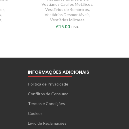
,
Vestiários Cacifos Metálicos
,
cos
,
Vestiários de Bombeiros
,
s
,
Vestiários Desmontáveis
,
s
,
Vestiários Militares
€
15.00
+ IVA
INFORMAÇÕES ADICIONAIS
Política de Privacidade
Conflitos de Consumo
Termos e Condições
Cookies
Livro de Reclamações