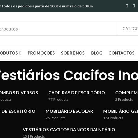
todos os pedidos a partir de 100€ e num raio de 50 Km.
CATEGO
RODUTOS
PROMOÇÕES
SOBRE NÓS
BLOG
CONTACTOS
estiários Cacifos In
OMBOS DIVERSOS
CADEIRAS DE ESCRITÓRIO
COMPLEM
roducts
77
Products
2
Products
 DE ESCRITÓRIO
MOBILIÁRIO ESCOLAR
MOBILIÁRIO GE
25
Products
16
Products
VESTIÁRIOS CACIFOS BANCOS BALNEÁRIO
151
Products