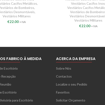
stiários Cacifos Metálicos
,
Vestiários Cacifos Inox
Vestiários de Bombeiros
,
Vestiários Cacifos Metáli
estiários Desmontáveis
,
Vestiários de Bombeiro
Vestiários Militares
Vestiários Desmontávei
Vestiários Militares
€
22.00
+ IVA
€
22.00
+ IVA
OS FABRICO À MEDIDA
ACERCA DA EMPRESA
de Escritório
Sobre Nós
e Recepção
Contactos
Reunião
Localize o seu Pedido
e Escritório
Favoritos
ivisória para Escritório
Solicitar Orçamento