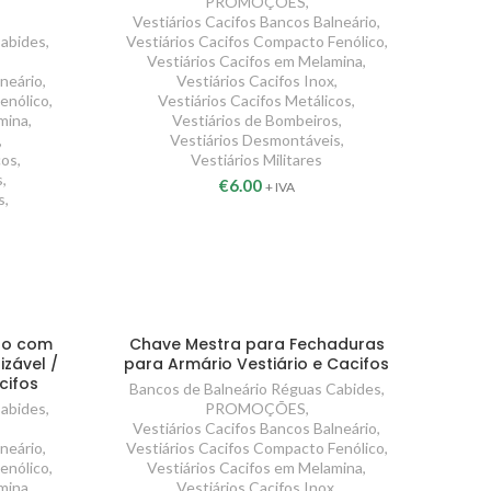
PROMOÇÕES
,
Vestiários Cacifos Bancos Balneário
,
Cabides
,
Vestiários Cacifos Compacto Fenólico
,
Vestiários Cacifos em Melamina
,
lneário
,
Vestiários Cacifos Inox
,
enólico
,
Vestiários Cacifos Metálicos
,
mina
,
Vestiários de Bombeiros
,
,
Vestiários Desmontáveis
,
cos
,
Vestiários Militares
s
,
€
6.00
+ IVA
s
,
ão com
Chave Mestra para Fechaduras
zável /
para Armário Vestiário e Cacifos
cifos
Bancos de Balneário Réguas Cabides
,
Cabides
,
PROMOÇÕES
,
Vestiários Cacifos Bancos Balneário
,
lneário
,
Vestiários Cacifos Compacto Fenólico
,
enólico
,
Vestiários Cacifos em Melamina
,
mina
,
Vestiários Cacifos Inox
,