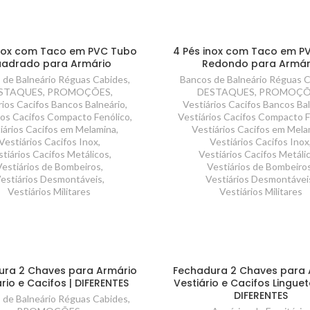
inox com Taco em PVC Tubo
4 Pés inox com Taco em P
adrado para Armário
Redondo para Armár
 de Balneário Réguas Cabides
,
Bancos de Balneário Réguas 
STAQUES
,
PROMOÇÕES
,
DESTAQUES
,
PROMOÇÕ
rios Cacifos Bancos Balneário
,
Vestiários Cacifos Bancos Ba
ios Cacifos Compacto Fenólico
,
Vestiários Cacifos Compacto F
iários Cacifos em Melamina
,
Vestiários Cacifos em Mela
Vestiários Cacifos Inox
,
Vestiários Cacifos Inox
stiários Cacifos Metálicos
,
Vestiários Cacifos Metáli
Vestiários de Bombeiros
,
Vestiários de Bombeiro
estiários Desmontáveis
,
Vestiários Desmontávei
Vestiários Militares
Vestiários Militares
ura 2 Chaves para Armário
Fechadura 2 Chaves para 
rio e Cacifos | DIFERENTES
Vestiário e Cacifos Linguet
DIFERENTES
 de Balneário Réguas Cabides
,