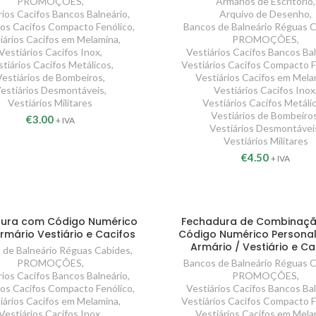
PROMOÇÕES
,
Armários de Escritório
,
rios Cacifos Bancos Balneário
,
Arquivo de Desenho
,
ios Cacifos Compacto Fenólico
,
Bancos de Balneário Réguas 
iários Cacifos em Melamina
,
PROMOÇÕES
,
Vestiários Cacifos Inox
,
Vestiários Cacifos Bancos Ba
stiários Cacifos Metálicos
,
Vestiários Cacifos Compacto F
Vestiários de Bombeiros
,
Vestiários Cacifos em Mela
estiários Desmontáveis
,
Vestiários Cacifos Inox
Vestiários Militares
Vestiários Cacifos Metáli
Vestiários de Bombeiro
€
3.00
+ IVA
Vestiários Desmontávei
Vestiários Militares
€
4.50
+ IVA
ura com Código Numérico
Fechadura de Combinaç
rmário Vestiário e Cacifos
Código Numérico Personali
Armário / Vestiário e Ca
 de Balneário Réguas Cabides
,
PROMOÇÕES
,
Bancos de Balneário Réguas 
rios Cacifos Bancos Balneário
,
PROMOÇÕES
,
ios Cacifos Compacto Fenólico
,
Vestiários Cacifos Bancos Ba
iários Cacifos em Melamina
,
Vestiários Cacifos Compacto F
Vestiários Cacifos Inox
,
Vestiários Cacifos em Mela