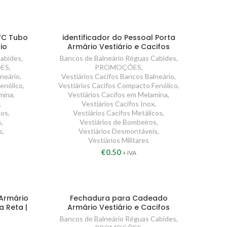
VC Tubo
identificador do Pessoal Porta
io
Armário Vestiário e Cacifos
Cabides
,
Bancos de Balneário Réguas Cabides
,
ES
,
PROMOÇÕES
,
lneário
,
Vestiários Cacifos Bancos Balneário
,
enólico
,
Vestiários Cacifos Compacto Fenólico
,
mina
,
Vestiários Cacifos em Melamina
,
,
Vestiários Cacifos Inox
,
cos
,
Vestiários Cacifos Metálicos
,
s
,
Vestiários de Bombeiros
,
s
,
Vestiários Desmontáveis
,
Vestiários Militares
€
0.50
+ IVA
Armário
Fechadura para Cadeado
a Reta |
Armário Vestiário e Cacifos
Bancos de Balneário Réguas Cabides
,