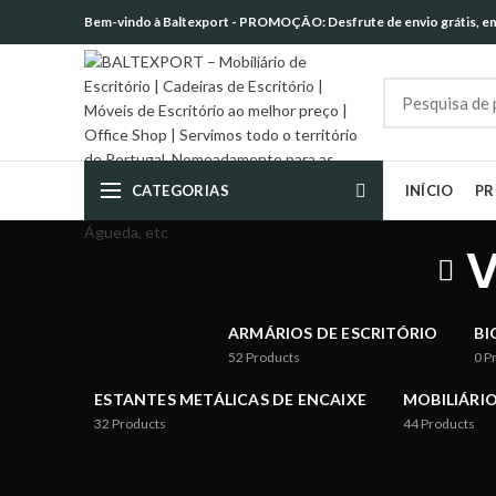
Bem-vindo à Baltexport - PROMOÇÃO: Desfrute de envio grátis, em 
CATEGORIAS
INÍCIO
P
V
ARMÁRIOS DE ESCRITÓRIO
BI
52
Products
0
P
ESTANTES METÁLICAS DE ENCAIXE
MOBILIÁRIO
32
Products
44
Products