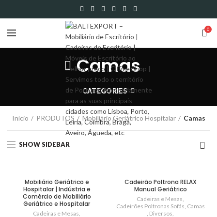
0
Camas
CATEGORIES
Início
PRODUTOS
Mobiliário Geriátrico Hospitalar
Camas
SHOW SIDEBAR
Mobiliário Geriátrico e
Cadeirão Poltrona RELAX
Hospitalar | Indústria e
Manual Geriátrico
Comércio de Mobiliário
Cadeiras e Mesas
,
Geriátrico e Hospitalar
Cadeirões Poltronas Sofás
,
Camas
Cadeiras e Mesas
,
,
Diversos
,