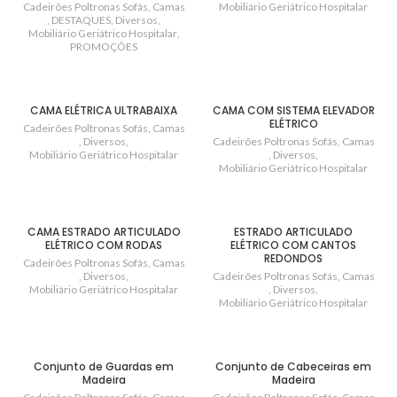
Cadeirões Poltronas Sofás
,
Camas
Mobiliário Geriátrico Hospitalar
,
DESTAQUES
,
Diversos
,
Mobiliário Geriátrico Hospitalar
,
PROMOÇÕES
CAMA ELÉTRICA ULTRABAIXA
CAMA COM SISTEMA ELEVADOR
ELÉTRICO
Cadeirões Poltronas Sofás
,
Camas
,
Diversos
,
Cadeirões Poltronas Sofás
,
Camas
Mobiliário Geriátrico Hospitalar
,
Diversos
,
Mobiliário Geriátrico Hospitalar
CAMA ESTRADO ARTICULADO
ESTRADO ARTICULADO
ELÉTRICO COM RODAS
ELÉTRICO COM CANTOS
REDONDOS
Cadeirões Poltronas Sofás
,
Camas
,
Diversos
,
Cadeirões Poltronas Sofás
,
Camas
Mobiliário Geriátrico Hospitalar
,
Diversos
,
Mobiliário Geriátrico Hospitalar
Conjunto de Guardas em
Conjunto de Cabeceiras em
Madeira
Madeira