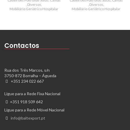
Cadeirões Poltronas Sofás
,
Camas
Cadeirões Poltronas Sofás
,
Camas
,
Diversos
,
,
Diversos
,
Mobiliário Geriátrico Hospitalar
Mobiliário Geriátrico Hospitalar
Contactos
Rua dos Três Marcos, s/n
3750-872 Borralha – Águeda
+351 234 022 667
Ligue para a Rede Fixa Nacional
+351 918 509 642
Ligue para a Rede Móvel Nacional
info@baltexport.pt