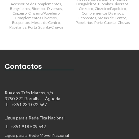
Acessórios de Complementos
,
Bengaleiros
,
Biombos Diversos
,
Bengaleiros
,
Biombos Diversos
,
Cinzeiro
,
Cinzeiro/Papeleiro
,
Cinzeiro
,
Cinzeiro/Papeleiro
,
Complementos Diversos
,
Complementos Diversos
,
Ecopontos
,
Mesas de Centro
,
Ecopontos
,
Mesas de Centro
,
Papelarias
,
Porta Guarda-Chuvas
Papelarias
,
Porta Guarda-Chuvas
Contactos
Rua dos Três Marcos, s/n
3750-872 Borralha – Águeda
+351 234 022 667
Ligue para a Rede Fixa Nacional
+351 918 509 642
Ligue para a Rede Móvel Nacional