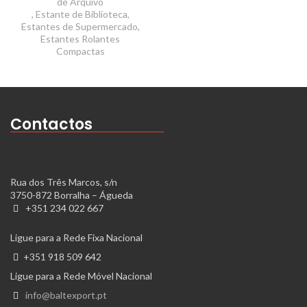
de Arquivo
,
Estante de Biblioteca
,
Estantes de Supermercado
,
Estantes Rolantes
Compactas
Contactos
Rua dos Três Marcos, s/n
3750-872 Borralha – Águeda
+351 234 022 667
Ligue para a Rede Fixa Nacional
+351 918 509 642
Ligue para a Rede Móvel Nacional
info@baltexport.pt