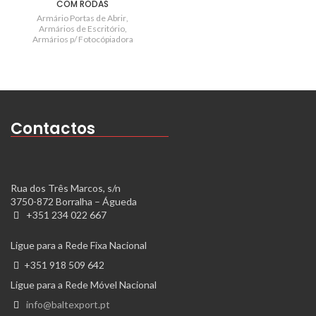
COM RODAS
Armário Portas de Abrir
,
Armários de Escritório
,
Armários p/ Fotocópiadora
Contactos
Rua dos Três Marcos, s/n
3750-872 Borralha – Águeda
+351 234 022 667
Ligue para a Rede Fixa Nacional
+351 918 509 642
Ligue para a Rede Móvel Nacional
info@baltexport.pt