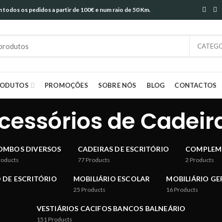
todos os pedidos a partir de 100€ e num raio de 50 Km.
CATEGO
RODUTOS
PROMOÇÕES
SOBRE NÓS
BLOG
CONTACTOS
cessórios de Cadeir
OMBOS DIVERSOS
CADEIRAS DE ESCRITÓRIO
COMPLEM
roducts
77
Products
2
Products
 DE ESCRITÓRIO
MOBILIÁRIO ESCOLAR
MOBILIÁRIO GE
25
Products
16
Products
VESTIÁRIOS CACIFOS BANCOS BALNEÁRIO
151
Products