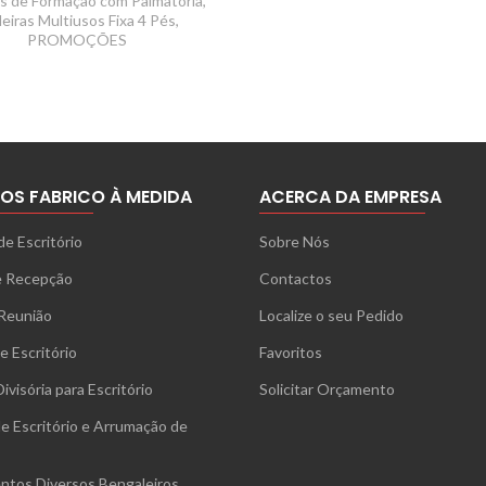
s de Formação com Palmatória
,
eiras Multiusos Fixa 4 Pés
,
PROMOÇÕES
OS FABRICO À MEDIDA
ACERCA DA EMPRESA
de Escritório
Sobre Nós
e Recepção
Contactos
Reunião
Localize o seu Pedido
e Escritório
Favoritos
ivisória para Escritório
Solicitar Orçamento
e Escritório e Arrumação de
tos Diversos Bengaleiros