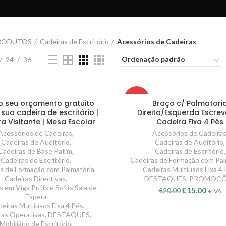
RODUTOS
Cadeiras de Escritório
Acessórios de Cadeiras
24
36
-25%
o seu orçamento gratuito
Braço c/ Palmatori
sua cadeira de escritório |
Direita/Esquerda Escrev
a Visitante | Mesa Escolar
Cadeira Fixa 4 Pés
Acessórios de Cadeiras
,
Acessórios de Cadeira
Cadeiras de Auditório
,
Cadeiras de Auditório
,
Cadeiras de Base Patim
,
Cadeiras de Escritório
,
Cadeiras de Escritório
,
Cadeiras de Formação com Pal
s de Formação com Palmatória
,
Cadeiras Multiusos Fixa 4
Cadeiras Directivas
,
DESTAQUES
,
PROMOÇÕ
s em Viga Puffs e Sofás Sala de
€
15.00
€
20.00
+ IVA
Espera
eiras Multiusos Fixa 4 Pés
,
ras Operativas
,
DESTAQUES
,
Mobiliário de Escritório
,