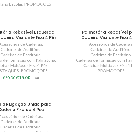
iário Escolar
,
PROMOÇÕES
tória Rebatível Esquerda
Palmatória Rebatível 
adeira Visitante Fixa 4 Pés
Cadeira Visitante Fixa 
Acessórios de Cadeiras
,
Acessórios de Cadeira
Cadeiras de Auditório
,
Cadeiras de Auditório
,
Cadeiras de Escritório
,
Cadeiras de Escritório
,
s de Formação com Palmatória
,
Cadeiras de Formação com Pal
eiras Multiusos Fixa 4 Pés
,
Cadeiras Multiusos Fixa 4
STAQUES
,
PROMOÇÕES
PROMOÇÕES
€
15.00
€
20.00
+ IVA
 de Ligação União para
Cadeira Fixa de 4 Pés
Acessórios de Cadeiras
,
Cadeiras de Auditório
,
Cadeiras de Escritório
,