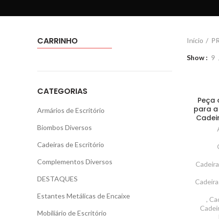
CARRINHO
Início
P
Show
9
CATEGORIAS
Peça 
para a 
Armários de Escritório
Cadeir
Biombos Diversos
Cadeiras de Escritório
Complementos Diversos
Cadeira
DESTAQUES
Cadeira
Estantes Metálicas de Encaixe
,
Cad
Cadei
Mobiliário de Escritório