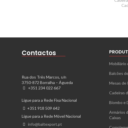
Cadeira
Cad
Contactos
PRODUT
Mobiliário 
Balcões d
Rua dos Três Marcos, s/n
3750-872 Borralha – Águeda
Mesas de 
+351 234 022 667
Cadeiras d
Ligue para a Rede Fixa Nacional
Biombo e D
+351 918 509 642
Armários d
Ligue para a Rede Móvel Nacional
Caixas
info@baltexport.pt
Complemen