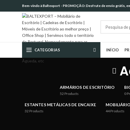
Bem-vindo à Baltexport - PROMOÇÃO: Desfrute de envio grátis, em 
CATEGORIAS
INÍCIO
P
A
ARMÁRIOS DE ESCRITÓRIO
BI
52
Products
0
P
ESTANTES METÁLICAS DE ENCAIXE
MOBILIÁRIO
32
Products
44
Products