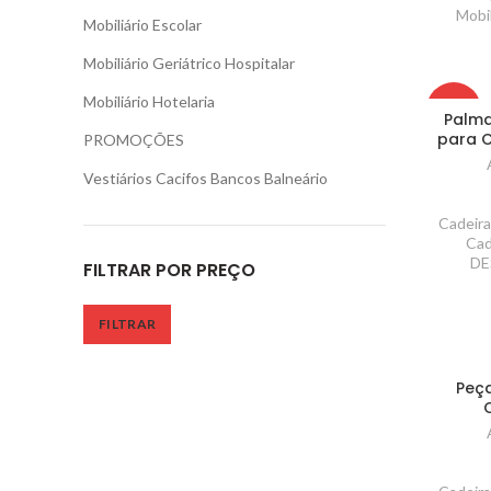
Mobil
Mobiliário Escolar
Mobiliário Geriátrico Hospitalar
Mobiliário Hotelaria
-25%
Palma
para C
PROMOÇÕES
Vestiários Cacifos Bancos Balneário
Cadeira
Cad
DE
FILTRAR POR PREÇO
FILTRAR
Peça