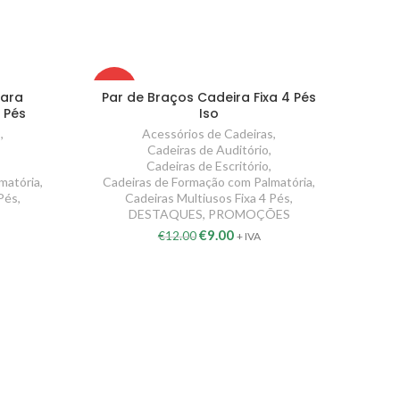
-25%
para
Par de Braços Cadeira Fixa 4 Pés
4 Pés
Iso
s
,
Acessórios de Cadeiras
,
Cadeiras de Auditório
,
Cadeiras de Escritório
,
matória
,
Cadeiras de Formação com Palmatória
,
 Pés
,
Cadeiras Multiusos Fixa 4 Pés
,
DESTAQUES
,
PROMOÇÕES
€
9.00
€
12.00
+ IVA