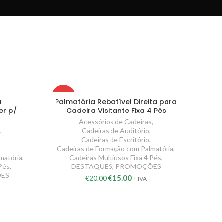
-25%
a
Palmatória Rebatível Direita para
er p/
Cadeira Visitante Fixa 4 Pés
Acessórios de Cadeiras
,
s
,
Cadeiras de Auditório
,
Cadeiras de Escritório
,
Cadeiras de Formação com Palmatória
,
matória
,
Cadeiras Multiusos Fixa 4 Pés
,
 Pés
,
DESTAQUES
,
PROMOÇÕES
ES
€
15.00
€
20.00
+ IVA