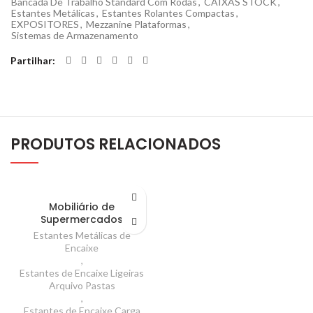
Bancada De Trabalho Standard Com Rodas
,
CAIXAS STOCK
,
Estantes Metálicas
,
Estantes Rolantes Compactas
,
EXPOSITORES
,
Mezzanine Plataformas
,
Sistemas de Armazenamento
Partilhar
PRODUTOS RELACIONADOS
Mobiliário de
Supermercados
Estantes Metálicas de
Encaixe
,
Estantes de Encaixe Ligeiras
Arquivo Pastas
,
Estantes de Encaixe Carga