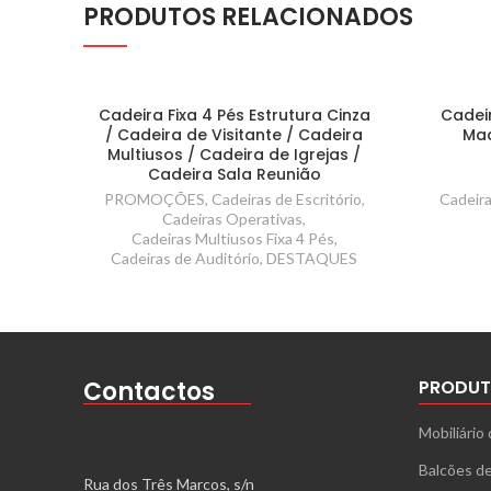
PRODUTOS RELACIONADOS
Cadeira Fixa 4 Pés Estrutura Cinza
Cadeir
/ Cadeira de Visitante / Cadeira
Ma
Multiusos / Cadeira de Igrejas /
Cadeira Sala Reunião
PROMOÇÕES
,
Cadeiras de Escritório
,
Cadeir
Cadeiras Operativas
,
Cadeiras Multiusos Fixa 4 Pés
,
Cadeiras de Auditório
,
DESTAQUES
Contactos
PRODUT
Mobiliário 
Balcões d
Rua dos Três Marcos, s/n