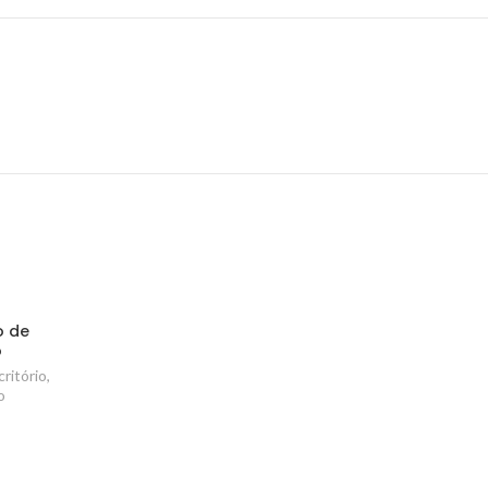
o de
o
critório
,
o