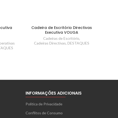
ecutiva
Cadeira de Escritório Directivas
Executiva VOUGA
Cadeiras de Escritório
,
perativas
Cadeiras Directivas
,
DESTAQUES
TAQUES
INFORMAÇÕES ADICIONAIS
Política de Privacidade
Conflitos de Consumo