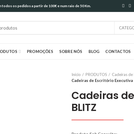
todos os pedidos a partir de 100€ e num raio de 50 Km.
CATEGO
RODUTOS
PROMOÇÕES
SOBRE NÓS
BLOG
CONTACTOS
Início
PRODUTOS
Cadeiras de 
Cadeiras de Escritório Executiva
Cadeiras de 
BLITZ
Produto Sob Consulta: