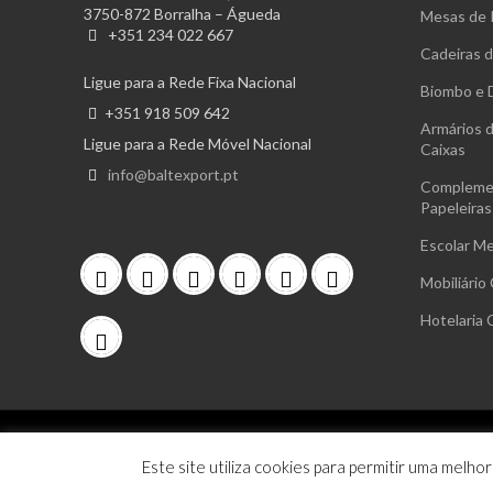
3750-872 Borralha – Águeda
Mesas de 
+351 234 022 667
Cadeiras d
Ligue para a Rede Fixa Nacional
Biombo e D
+351 918 509 642
Armários d
Ligue para a Rede Móvel Nacional
Caixas
info@baltexport.pt
Complemen
Papeleiras
Escolar M
Mobiliário 
Hotelaria 
INÍCIO
SOBRE
CONTACTOS
PRIVACIDADE
COOK
Este site utiliza cookies para permitir uma melhor
Copyright 2026 ©
Baltexport Loja Online
|
Baltexport Mobi