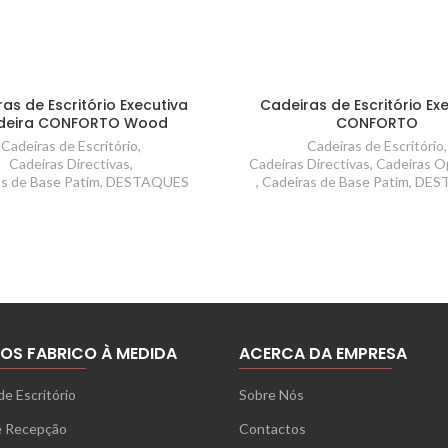
as de Escritório Executiva
Cadeiras de Escritório Ex
deira CONFORTO Wood
CONFORTO
Cadeiras de Escritório
,
Cadeiras de Escritório
,
Cadeiras Directivas
,
Cadeiras Directivas
,
Cadeiras O
as de Base Patim
,
DESTAQUES
,
Cadeiras de Base Patim
,
DES
OS FABRICO À MEDIDA
ACERCA DA EMPRESA
de Escritório
Sobre Nós
e Recepção
Contactos