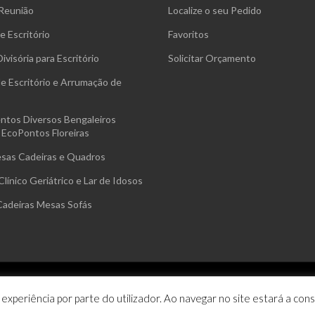
Reunião
Localize o seu Pedido
e Escritório
Favoritos
ivisória para Escritório
Solicitar Orçamento
e Escritório e Arrumação de
tos Diversos Bengaleiros
 EcoPontos Floreiras
esas Cadeiras e Quadros
Clínico Geriátrico e Lar de Idosos
Cadeiras Mesas Sofás
IES
TERMOS E CONDIÇÕES
 experiência por parte do utilizador. Ao navegar no site estará a conse
liário de Escritório
- Portugal