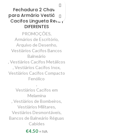
Fechadura 2 Chaves
para Armário Vestiário e
Cacifos Lingueta Reta |
DIFERENTES
PROMOÇÕES
,
Armários de Escritório
,
Arquivo de Desenho
,
Vestiários Cacifos Bancos
Balneário
,
Vestiários Cacifos Metálicos
,
Vestiários Cacifos Inox
,
Vestiários Cacifos Compacto
Fenólico
,
Vestiários Cacifos em
Melamina
,
Vestiários de Bombeiros
,
Vestiários Militares
,
Vestiários Desmontáveis
,
Bancos de Balneário Réguas
Cabides
€
4.50
+ IVA