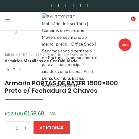
0
Click to enlarge
-30%
Início
PRODUTOS
Armários de Escritório
Armários Metálicos de Contabilidade
Armário PORTAS DE BATER 1500×800
Preto c/ Fechadura 2 Chaves
€
159.60
€
228.00
+ IVA
Quantidade
ADICIONAR